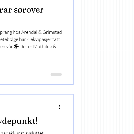
rar sørover
 sprang hos Arendal & Grimstad
etebølge har 4 ekvipasjer tatt
ben vår 🤩 Det er Mathilde &
ity og Helene & Denver. Det er
t! Lito har funnet
asjene var i ilden allerde i dag.
i 80cm. De kom seg gjennom
 klare for de neste dagene �
depunkt!
a har akkurat avsluttet