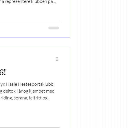
or å representere klubben på
dsberg Rideklubb. Med seg
parat, nemlig Helene
e hjelpe hverandre 🥰 For
e runder - for Mathilde & Lena
er runde i 85cm. Dina & Lito
6!
ntyr, Hasle Hestesportsklubb
ag deltok i år og kjempet med
riding, sprang, feltritt og
 Juliane & Pan Grenvinner i
inner i sprang: Milla & Milton
 & Elstad Gutten. Vi gratulerer
kløverne: Frida, Hillevi, Elea