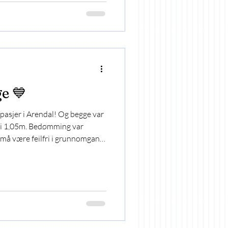
ge 💙
vipasjer i Arendal! Og begge var
o i 1,05m. Bedømming var
n må være feilfri i grunnomgang
ke noe problem for disse to
startende 💪 I siste klasse for
elene & Denver i aksjon.
dømming 269, akkumulator. Her
r poeng tilsvarende hinderets