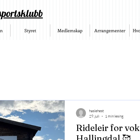
sportsklubb
en
Styret
Medlemskap
Arrangementer
Hvo
haslehest
29. juli
1 min lesing
Rideleir for vok
Hallingdal 🥰