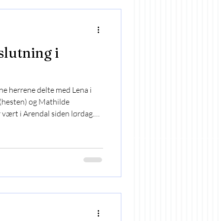
slutning i
une herrene delte med Lena i
 (hesten) og Mathilde
ar vært i Arendal siden lørdag.
ullrunden man så gjerne
eg. Men på stevnets siste dag
ng og tiden 47.83 som holdt til
 De ble med det første
sats! Vi gratulerer så mye ☀️🌸