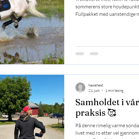
sommerens store høydepunkt: r
Fullpakket med uanstendige m
elektrolytter, nøye pakkede fôr
høy i dynetrekk (åpenbart et r
gudene vet hva mer ankom de 
og Kvante ble vel installert 
tilhørende paddock. Blixland 
har en helt fantastisk feltr
haslehest
21. juni
1 min lesing
Samholdet i vår 
praksis 🥰
På denne rimelig varme søndag
livet med ro etter vel gjennom