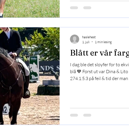
haslehest
1. juli
1 min lesing
Blått er vår far
I dag ble det sløyfer for to ek
blå 💙 Først ut var Dina & Lit
274.1.5.3 på feil & tid der ma
for å ri omhopping. Det var ik
som tok en flott 3 plass av 31 
dagen var Aila & Kossity og H
Klassen gikk i 1,25m med be
gir feilfritt overvunnet hinde
nummer.