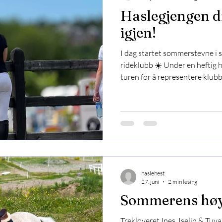
Haslegjengen d
igjen!
I dag startet sommerstevne i
rideklubb ☀️ Under en heftig h
turen for å representere klub
Lena, Dina & Lito, Aila & Koss
litt som skal på plass når man reiser lang
roen på Sørlandet 🥰 3 av ekvip
Mathilde & Lena var først ut 
første test på nytt sted og er
haslehest
27. juni
2 min lesing
Sommerens høy
Trekløveret Ines, Iselin & Tuv