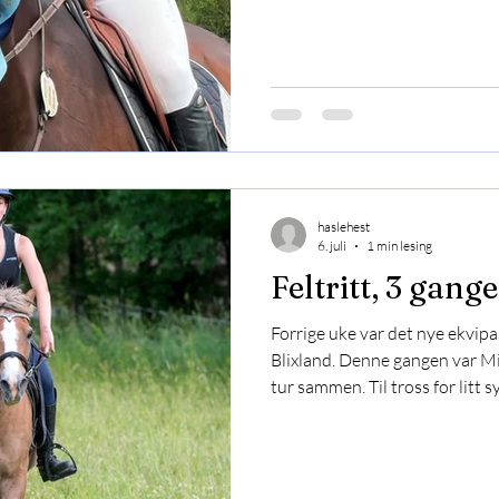
plassering for Aila & Kossity i 
i 1,10 for Dina & Lito Vi gratu
🥰
haslehest
6. juli
1 min lesing
Feltritt, 3 gang
Forrige uke var det nye ekvipas
Blixland. Denne gangen var Mi
tur sammen. Til tross for litt
fantastisk uke 🤩 De kom hj
nye, kule feltrittshinder på Ha