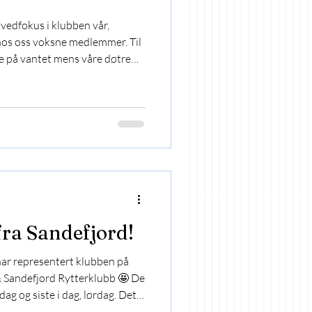
edfokus i klubben vår,
t hos oss voksne medlemmer. Til
ge på vantet mens våre døtre
og nå var det vår tur. Fra
ok 5 voksne damer som til
et utegang på rideleir i vakre
- og firbeinte ble innlosjert på
kt ble allerede
ra Sandefjord!
 har representert klubben på
 Sandefjord Rytterklubb 🤩 De
dag og siste i dag, lørdag. Det
flotte dager! I går ble det