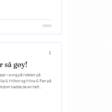
1,20 💪 I dag ble det plassering
lerer så mye til begge ekvipasjer
er så gøy!
jer i sving på rideleir på
lla & Milton og Mina & Pan på
 sykdom hadde de en helt
em med ønske om å bygge mange
sle 😄