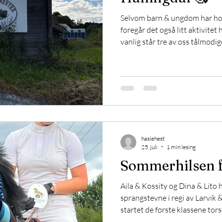
Selvom barn & ungdom har hov
foregår det også litt aktivite
vanlig står tre av oss tålmodi
jobber mot sine mål på banen, 
lørdag til og med tirsdag delt
daglig er tilknyttet Hestehjørn
omgivelser i Ål i Hallingdal. To
Gjeldokk Hestesenter. Første ø
ankomstdagen, og de ne
haslehest
25. juli
1 min lesing
Sommerhilsen f
Aila & Kossity og Dina & Lito
sprangstevne i regi av Larvik &
startet de første klassene tors
rapporteres om fine runder og 