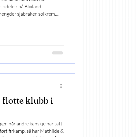
ideleir på Blixland.
engder sjabraker, solkrem,
poser til alle ukas måltider,
øvertriks i varmt vær) og
Tomter søndag. Cody, Ferris
i hver sin nummererte boks med
har feltritt som hovedfokus og
flotte klubb i
en når andre kanskje har tatt
ført firkamp, så har Mathilde &