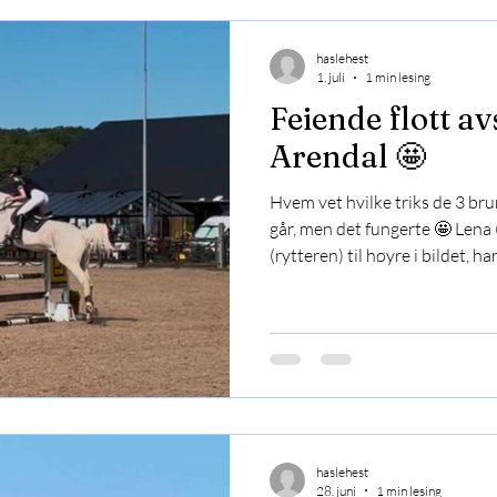
haslehest
1. juli
1 min lesing
Feiende flott av
Arendal 🤩
Hvem vet hvilke triks de 3 br
går, men det fungerte 🤩 Lena
(rytteren) til høyre i bildet, h
De har hoppet seg opp, men n
ønsker seg har latt vente på s
satt det: dobbel null, omhoppi
en 11 plass av 37 startende 💪
uplasserte ekvipasje. Flott inn
En kilde på plass
haslehest
28. juni
1 min lesing