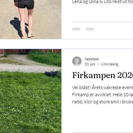
Lena og Dina & Lito reist ut f
sprangstevne arrangert av Ei
hadde de en annen rytter som støtteap
🤩 Herlig å se klubbvenninnen
begge ekvipasjer ble det flott
en feilfri 75cm og også en sup
fikk med seg
haslehest
20. juni
1 min lesing
Firkampen 202
Vel blåst! Årets vakreste eve
Firkamp er avviklet. Hele 10 l
nebb, klør og store smil i bruks
dressur. Grenvinner i feltritt:
bruksriding: Mina & Pan Grenv
Grenvinner i dressur ble Malin
🥳🥳 3 plass sammenlagt ble Fir