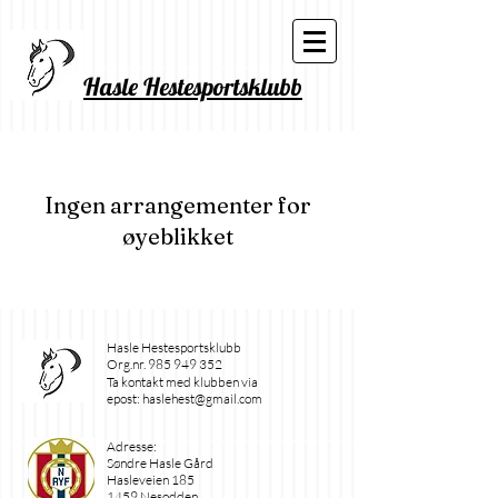
Hasle Hestesportsklubb
Ingen arrangementer for
øyeblikket
Hasle Hestesportsklubb
Org.nr.
985 949 352
Ta kontakt med klubben via
epost:
haslehest@gmail.com
Adresse:
Søndre Hasle Gård
Hasleveien 185
1459 Nesodden