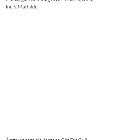
Ine & Mathilde 
Årets vinnere ble Jentene Går For Gull: 