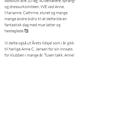
Absolutt alle 10 lag, 40 deltakere, sprang- 
og dressurkomiteen, WE ved Anne, 
Marianne, Cathrine, styret og mange 
mange andre bidro til at dette ble en 
fantastisk dag med mye latter og 
hesteglede 🥰
Vi delte også ut Årets Ildsjel som i år gikk 
til herlige Anne C. Jensen for sin innsats 
for klubben i mange år. Tusen takk, Anne!