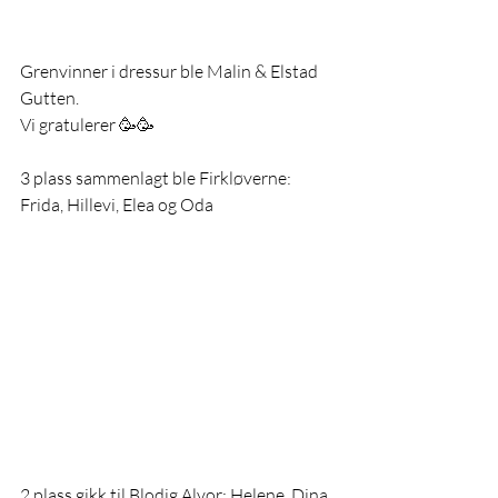
Grenvinner i dressur ble Malin & Elstad 
Gutten. 
Vi gratulerer 🥳🥳
3 plass sammenlagt ble Firkløverne: 
Frida, Hillevi, Elea og Oda
2 plass gikk til Blodig Alvor: Helene, Dina, 