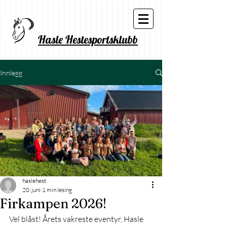
Hasle Hestesportsklubb
Innlegg
haslehest
20. juni
1 min lesing
Firkampen 2026!
Vel blåst! Årets vakreste eventyr, Hasle 