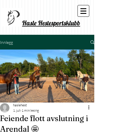
Hasle Hestesportsklubb
Innlegg
haslehest
1. juli
1 min lesing
Feiende flott avslutning i
Arendal 🤩