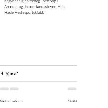
begynner igjen fredag - nettopp i 
Arendal, og da som landsstevne. Heia 
Hasle Hestesportsklubb!!
Siste innlegg
Se alle