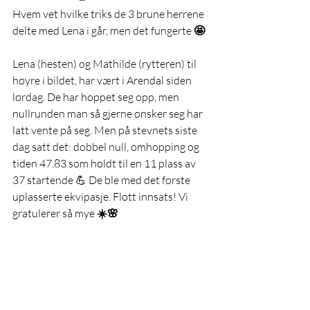
Hvem vet hvilke triks de 3 brune herrene 
delte med Lena i går, men det fungerte 
🤩 
Lena (hesten) og Mathilde (rytteren) til 
høyre i bildet, har vært i Arendal siden 
lørdag. De har hoppet seg opp, men 
nullrunden man så gjerne ønsker seg har 
latt vente på seg. Men på stevnets siste 
dag satt det: dobbel null, omhopping og 
tiden 47.83 som holdt til en 11 plass av 
37 startende 💪 De ble med det første 
uplasserte ekvipasje. Flott innsats! Vi 
gratulerer så mye
 ☀️🌸 