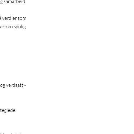
 og samarbeid
å verdier som
ære en synlig
og verdsatt -
steglede.