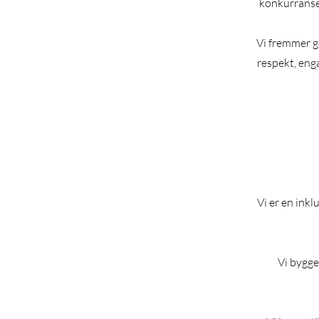
konkurranseu
Vi fremmer go
respekt, eng
Vi er en ink
Vi bygge