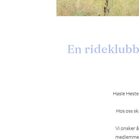
En rideklub
Hasle Hestes
Hos oss sk
Vi ønsker å
medlemmer -