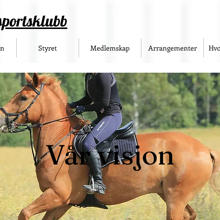
sportsklubb
en
Styret
Medlemskap
Arrangementer
Hvo
Vår visjon