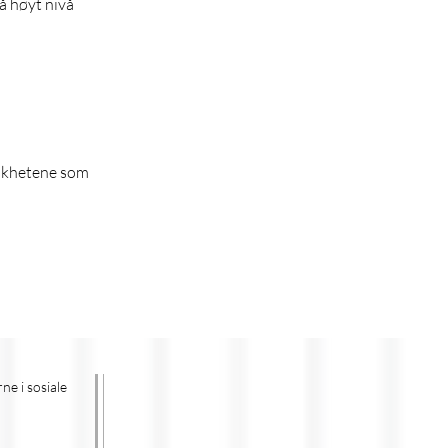
på høyt nivå
ulikhetene som
rne i sosiale