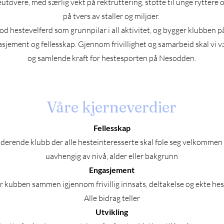
tøvere, med særlig vekt på rektruttering, støtte til unge ryttere
på tvers av staller og miljøer.
d hestevelferd som grunnpilar i all aktivitet, og bygger klubben p
asjement og fellesskap. Gjennom frivillighet og samarbeid skal vi v
og samlende kraft for hestesporten på Nesodden.
Våre kjerneverdier
Fellesskap
luderende klubb der alle hesteinteresserte skal føle seg velkommen 
uavhengig av nivå, alder eller bakgrunn
Engasjement
r kubben sammen igjennom frivillig innsats, deltakelse og ekte he
Alle bidrag teller
Utvikling