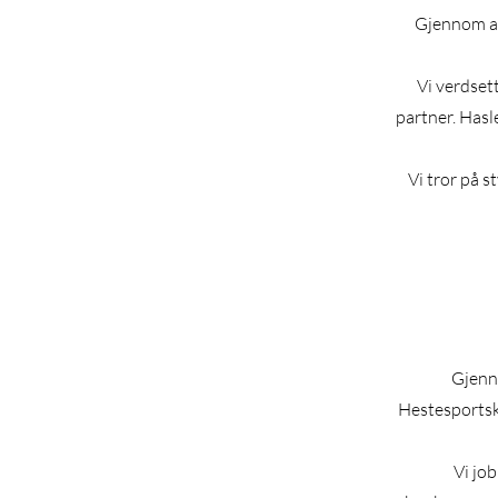
Gjennom ak
Vi verdset
partner. Hasl
Vi tror på s
Gjenno
Hestesportsklu
Vi jo