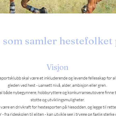
b som samler hestefolket
Visjon
portsklubb skal være et inkluderende og levende fellesskap for al
gleden ved hest - uansett nivå, alder, ambisjon eller gren.
al både nybegynnere, hobbyryttere og konkurranseutøvere finne t
støtte og utviklingsmuligheter.
 være en drivkraft for hestesporten på Nesodden, og legge til rette
 fra rideskolen til eliten - kan utvikle seg i trygge og faglig sterke