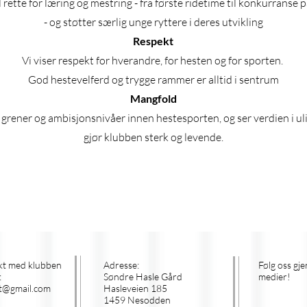
il rette for læring og mestring - fra første ridetime til konkurranse 
- og støtter særlig unge ryttere i deres utvikling
Respekt
Vi viser respekt for hverandre, for hesten og for sporten.
God hestevelferd og trygge rammer er alltid i sentrum
Mangfold
e grener og ambisjonsnivåer innen hestesporten, og ser verdien i 
gjør klubben sterk og levende.
kt med klubben
Adresse:
Følg oss gje
:
Søndre Hasle Gård
medier!
t@gmail.com
Hasleveien 185
1459 Nesodden