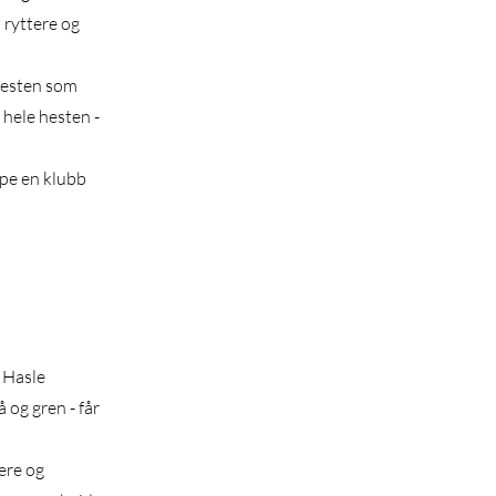
 ryttere og
hesten som
hele hesten -
ape en klubb
l Hasle
 og gren - får
ere og