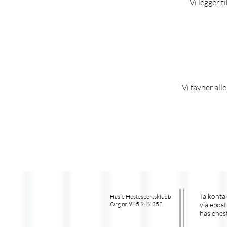
Vi legger t
Vi favner all
Ta konta
Hasle Hestesportsklubb
Org.nr. 985 949 352
via epost
haslehes