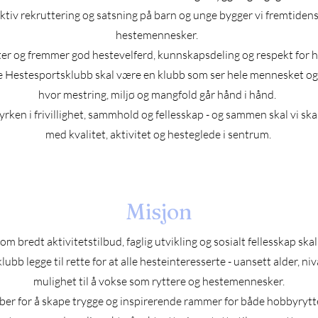
tiv rekruttering og satsning på barn og unge bygger vi fremtidens
hestemennesker.
ter og fremmer god hestevelferd, kunnskapsdeling og respekt for 
e Hestesportsklubb skal være en klubb som ser hele mennesket og 
hvor mestring, miljø og mangfold går hånd i hånd.
tyrken i frivillighet, sammhold og fellesskap - og sammen skal vi sk
med kvalitet, aktivitet og hesteglede i sentrum.
Misjon
m bredt aktivitetstilbud, faglig utvikling og sosialt fellesskap ska
bb legge til rette for at alle hesteinteresserte - uansett alder, nivå
mulighet til å vokse som ryttere og hestemennesker.
bber for å skape trygge og inspirerende rammer for både hobbyrytt