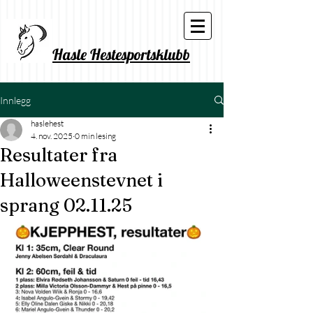
Hasle Hestesportsklubb
Innlegg
haslehest
4. nov. 2025
0 min lesing
Resultater fra
Halloweenstevnet i
sprang 02.11.25