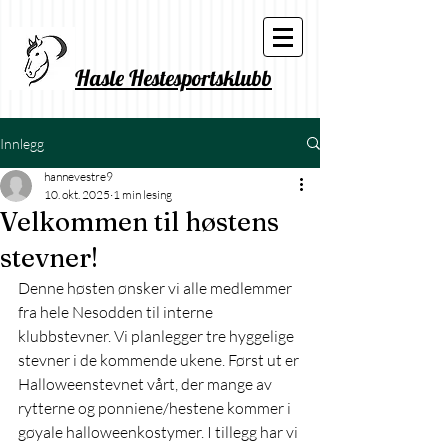
Hasle Hestesportsklubb
Innlegg
hannevestre9
10. okt. 2025
1 min lesing
Velkommen til høstens
stevner!
Denne høsten ønsker vi alle medlemmer 
fra hele Nesodden til interne 
klubbstevner. Vi planlegger tre hyggelige 
stevner i de kommende ukene. Først ut er 
Halloweenstevnet vårt, der mange av 
rytterne og ponniene/hestene kommer i 
gøyale halloweenkostymer. I tillegg har vi 