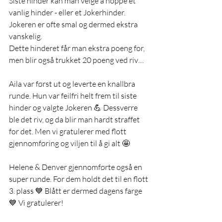
Siste hinder kan man velge å hoppe et 
vanlig hinder - eller et Jokerhinder. 
Jokeren er ofte smal og dermed ekstra 
vanskelig. 
Dette hinderet får man ekstra poeng for, 
men blir også trukket 20 poeng ved riv…
Aila var først ut og leverte en knallbra 
runde. Hun var feilfri helt frem til siste 
hinder og valgte Jokeren 💪 Dessverre 
ble det riv, og da blir man hardt straffet 
for det. Men vi gratulerer med flott 
gjennomføring og viljen til å gi alt 🤩
Helene & Denver gjennomførte også en 
super runde. For dem holdt det til en flott 
3. plass 💙 Blått er dermed dagens farge 
💙 Vi gratulerer!