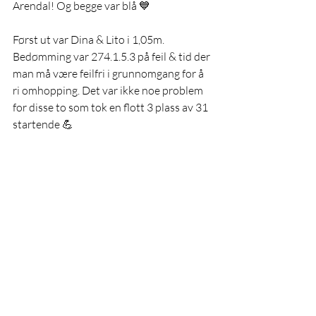
Arendal! Og begge var blå 💙 
Først ut var Dina & Lito i 1,05m. 
Bedømming var 274.1.5.3 på feil & tid der 
man må være feilfri i grunnomgang for å 
ri omhopping. Det var ikke noe problem 
for disse to som tok en flott 3 plass av 31 
startende 💪