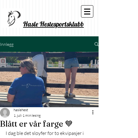
Hasle Hestesportsklubb
Innlegg
haslehest
1. juli
1 min lesing
Blått er vår farge 💙
I dag ble det sløyfer for to ekvipasjer i 